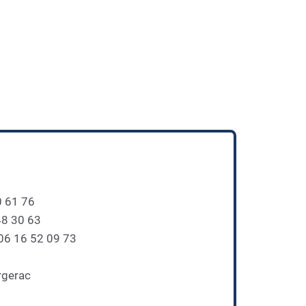
0 61 76
48 30 63
 06 16 52 09 73
rgerac