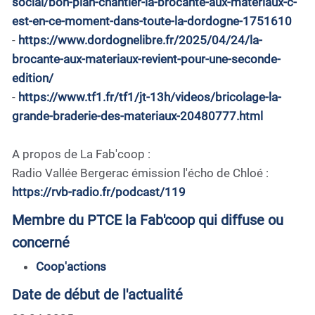
social/bon-plan-chantier-la-brocante-aux-materiaux-c-
est-en-ce-moment-dans-toute-la-dordogne-1751610
-
https://www.dordognelibre.fr/2025/04/24/la-
brocante-aux-materiaux-revient-pour-une-seconde-
edition/
-
https://www.tf1.fr/tf1/jt-13h/videos/bricolage-la-
grande-braderie-des-materiaux-20480777.html
A propos de La Fab'coop :
Radio Vallée Bergerac émission l'écho de Chloé :
https://rvb-radio.fr/podcast/119
Membre du PTCE la Fab'coop qui diffuse ou
concerné
Coop'actions
Date de début de l'actualité