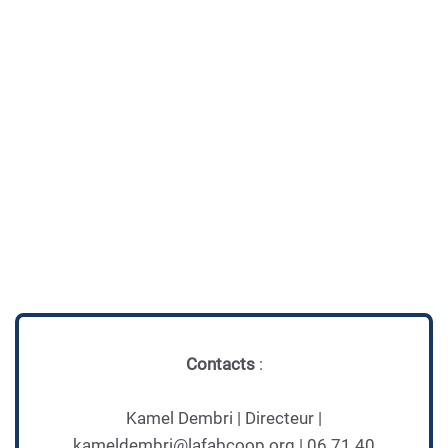
Contacts
:
Kamel Dembri | Directeur |
kameldembri@lafabcoop.org | 06 71 40