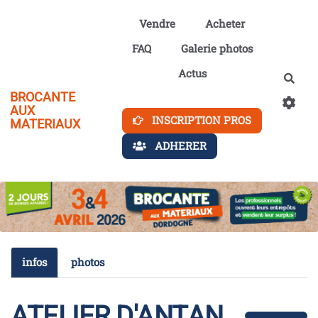
Aller au contenu principal
Vendre
Acheter
FAQ
Galerie photos
Actus
Rech
BROCANTE
AUX
INSCRIPTION PROS
MATERIAUX
ADHERER
infos
photos
ATELIER D'ANTAN