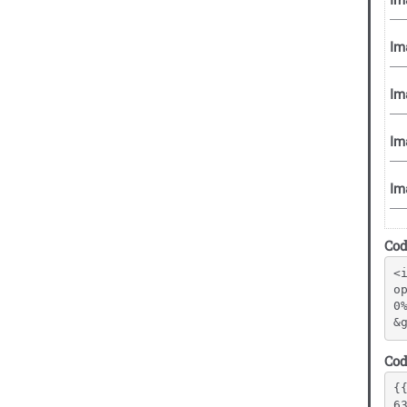
Cod
<
o
0
&
Cod
{
6