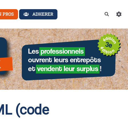
N PROS
ADHERER
Recherch
ML (code