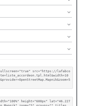
fullscreen="true" src="https://lafabco
ate=liste_accordeon.tpl.html&width=10
g&provider=OpenStreetMap.Mapnik&zoom=5
idth="100%" height="600px" lat="46.227
ap.Mapnik" zoom="5" groups="" titles