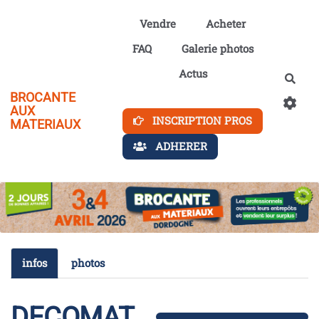
Aller au contenu principal
Vendre
Acheter
FAQ
Galerie photos
Actus
Rech
BROCANTE
AUX
INSCRIPTION PROS
MATERIAUX
ADHERER
infos
photos
DECOMAT