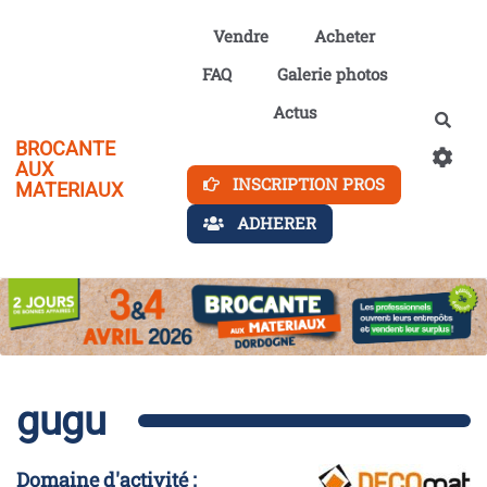
Aller au contenu principal
Vendre
Acheter
FAQ
Galerie photos
Actus
Rech
BROCANTE
AUX
INSCRIPTION PROS
MATERIAUX
ADHERER
gugu
Domaine d'activité :