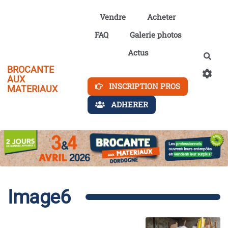
Aller au contenu principal
Vendre
Acheter
FAQ
Galerie photos
Actus
Rech
BROCANTE
AUX
INSCRIPTION PROS
MATERIAUX
ADHERER
Image6