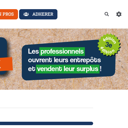
N PROS
ADHERER
Recherch