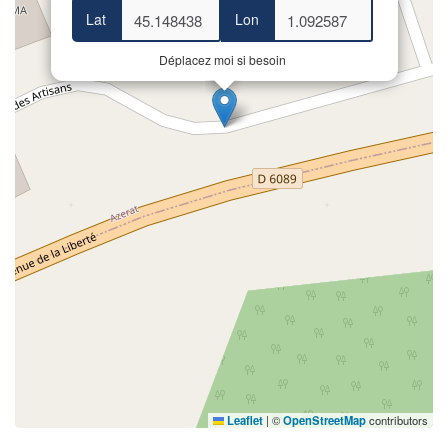
Lat
Lon
Déplacez moi si besoin
Leaflet
|
©
OpenStreetMap
contributors