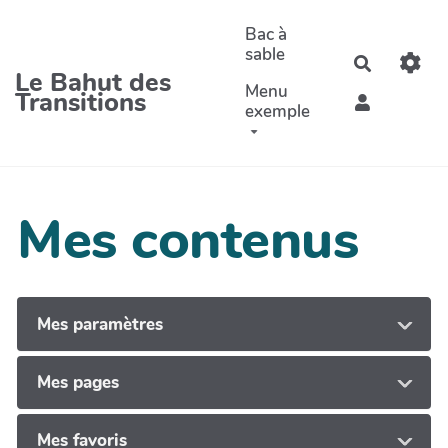
Aller au contenu principal
Bac à
sable
Recherche
Le Bahut des
Menu
Transitions
exemple
Mes contenus
Mes paramètres
Mes pages
Mes favoris