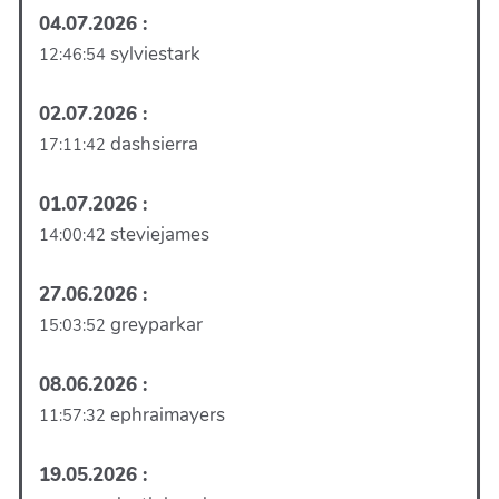
04.07.2026 :
sylviestark
12:46:54
02.07.2026 :
dashsierra
17:11:42
01.07.2026 :
steviejames
14:00:42
27.06.2026 :
greyparkar
15:03:52
08.06.2026 :
ephraimayers
11:57:32
19.05.2026 :