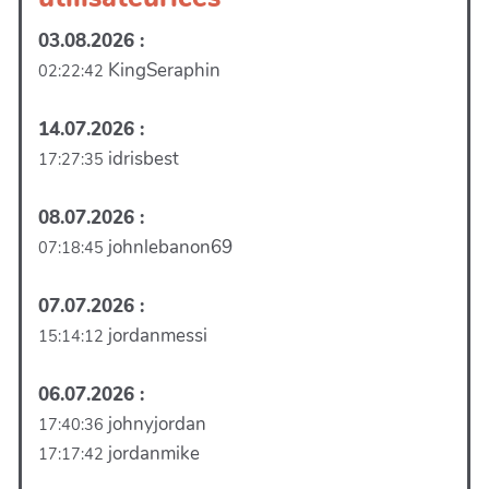
03.08.2026 :
KingSeraphin
02:22:42
14.07.2026 :
idrisbest
17:27:35
08.07.2026 :
johnlebanon69
07:18:45
07.07.2026 :
jordanmessi
15:14:12
06.07.2026 :
johnyjordan
17:40:36
jordanmike
17:17:42