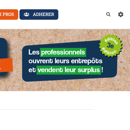
N PROS
ADHERER
Recherch