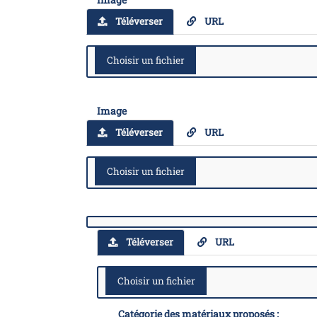
Téléverser
URL
Image
Téléverser
URL
Image
Téléverser
URL
Catégorie des matériaux proposés :