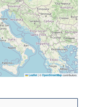
Leaflet
|
©
OpenStreetMap
contributors