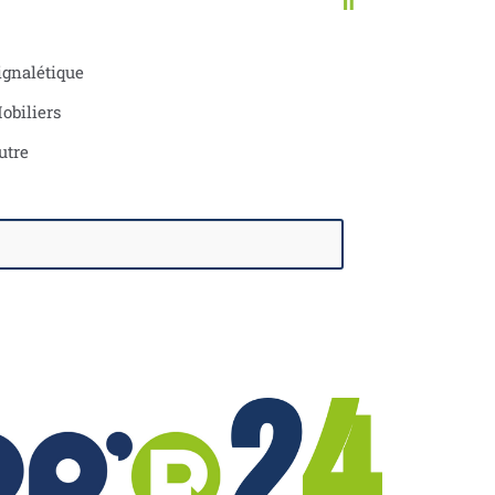
Il
ignalétique
obiliers
utre