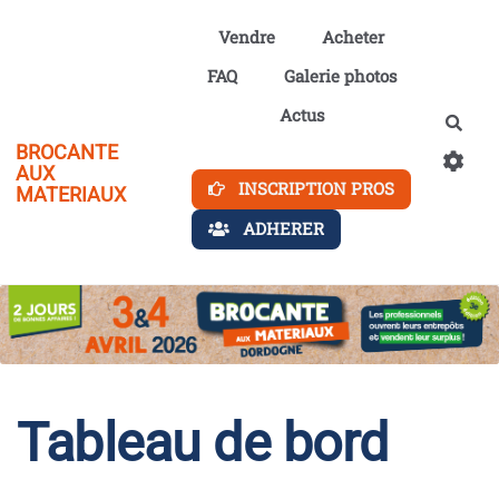
Aller au contenu principal
Vendre
Acheter
FAQ
Galerie photos
Actus
Rech
BROCANTE
AUX
INSCRIPTION PROS
MATERIAUX
ADHERER
Tableau de bord