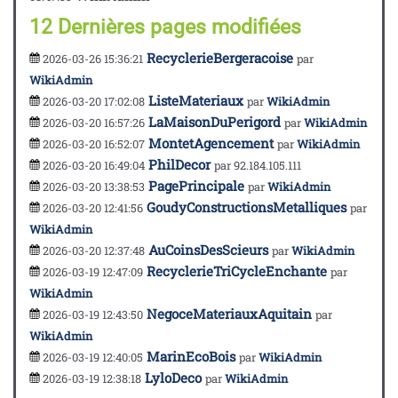
12 Dernières pages modifiées
RecyclerieBergeracoise
2026-03-26 15:36:21
par
WikiAdmin
ListeMateriaux
2026-03-20 17:02:08
par
WikiAdmin
LaMaisonDuPerigord
2026-03-20 16:57:26
par
WikiAdmin
MontetAgencement
2026-03-20 16:52:07
par
WikiAdmin
PhilDecor
2026-03-20 16:49:04
par 92.184.105.111
PagePrincipale
2026-03-20 13:38:53
par
WikiAdmin
GoudyConstructionsMetalliques
2026-03-20 12:41:56
par
WikiAdmin
AuCoinsDesScieurs
2026-03-20 12:37:48
par
WikiAdmin
RecyclerieTriCycleEnchante
2026-03-19 12:47:09
par
WikiAdmin
NegoceMateriauxAquitain
2026-03-19 12:43:50
par
WikiAdmin
MarinEcoBois
2026-03-19 12:40:05
par
WikiAdmin
LyloDeco
2026-03-19 12:38:18
par
WikiAdmin