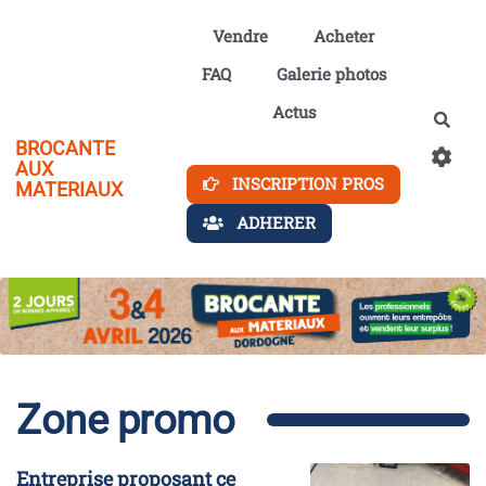
Aller au contenu principal
Vendre
Acheter
FAQ
Galerie photos
Actus
Rech
BROCANTE
AUX
INSCRIPTION PROS
MATERIAUX
ADHERER
Zone promo
Entreprise proposant ce