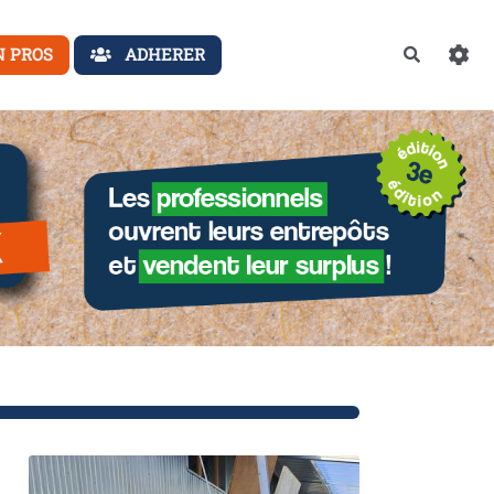
N PROS
ADHERER
Recherch