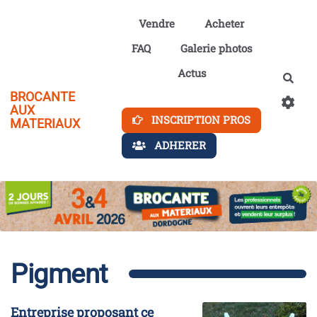
Aller au contenu principal
Vendre
Acheter
FAQ
Galerie photos
Actus
Rech
BROCANTE
AUX
INSCRIPTION PROS
MATERIAUX
ADHERER
Pigment
Entreprise proposant ce