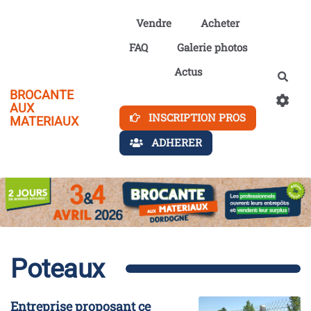
Aller au contenu principal
Vendre
Acheter
FAQ
Galerie photos
Actus
Rech
BROCANTE
AUX
INSCRIPTION PROS
MATERIAUX
ADHERER
Poteaux
Entreprise proposant ce