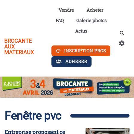
Aller au contenu principal
Vendre
Acheter
FAQ
Galerie photos
Actus
Rech
BROCANTE
AUX
INSCRIPTION PROS
MATERIAUX
ADHERER
Fenêtre pvc
Entreprise proposant ce