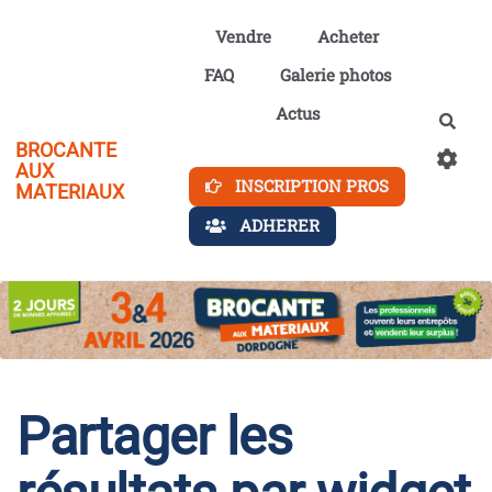
Aller au contenu principal
Vendre
Acheter
FAQ
Galerie photos
Actus
Rech
BROCANTE
AUX
INSCRIPTION PROS
MATERIAUX
ADHERER
Partager les