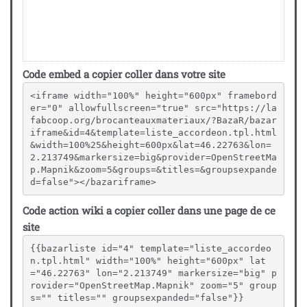
Code embed a copier coller dans votre site
<iframe width="100%" height="600px" framebord
er="0" allowfullscreen="true" src="https://la
fabcoop.org/brocanteauxmateriaux/?BazaR/bazar
iframe&id=4&template=liste_accordeon.tpl.html
&width=100%25&height=600px&lat=46.22763&lon=
2.213749&markersize=big&provider=OpenStreetMa
p.Mapnik&zoom=5&groups=&titles=&groupsexpande
d=false"></bazariframe>
Code action wiki a copier coller dans une page de ce
site
{{bazarliste id="4" template="liste_accordeo
n.tpl.html" width="100%" height="600px" lat
="46.22763" lon="2.213749" markersize="big" p
rovider="OpenStreetMap.Mapnik" zoom="5" group
s="" titles="" groupsexpanded="false"}}