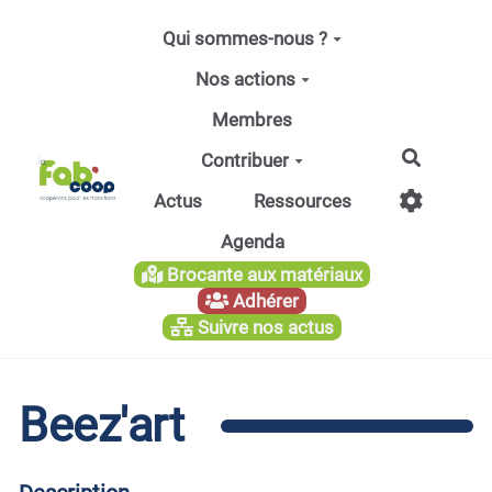
Aller au contenu principal
Qui sommes-nous ?
Nos actions
Membres
Recherc
Contribuer
Actus
Ressources
Agenda
Brocante aux matériaux
Adhérer
Suivre nos actus
Beez'art