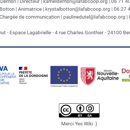
Dembri | Directeur | kameldembri@lafabcoop.org | 06 71 4
 Botton | Animatrice | krystalbotton@lafabcoop.org | 06 27 
| Chargée de communication | paulinedutel@lafabcoop.org |
hut - Espace Lagabrielle - 4 rue Charles Gonthier - 24100 Be
Merci Yes Wiki :)