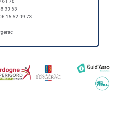
0 61 76
48 30 63
 06 16 52 09 73
rgerac