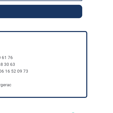
0 61 76
48 30 63
 06 16 52 09 73
rgerac