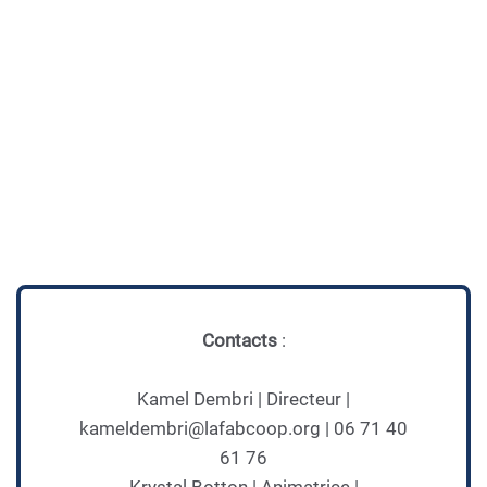
ap
Contacts
:
Kamel Dembri | Directeur |
kameldembri@lafabcoop.org | 06 71 40
61 76