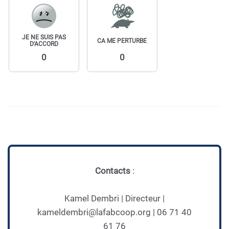
JE NE SUIS PAS
CA ME PERTURBE
D'ACCORD
0
0
Contacts
:
Kamel Dembri | Directeur |
kameldembri@lafabcoop.org | 06 71 40
61 76